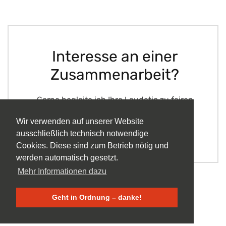
Interesse an einer
Zusammenarbeit?
Gerne begleite ich Ihre Laudatio zu fairen
Konditionen.
Wir verwenden auf unserer Website
ausschließlich technisch notwendige
E-Mail Anfrage
Cookies. Diese sind zum Betrieb nötig und
werden automatisch gesetzt.
Mehr Informationen dazu
Geht in Ordnung – danke!
Copyright © 2026 Simone Maria Dietz.
Alle Rechte vorbehalten.